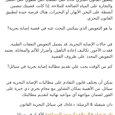
والتجارة على المياه الصالحة للملاحة. إذا كانت قضيتك تتضمن
أنشطة على البحر, الأنهار, أو البحيرات, هناك فرصة جيدة لتطبيق
القانون البحري.
ما هو التعويض الذي يمكنني البحث عنه في قضية إصابة بحرية?
في حالات الإصابة البحرية, قد يشمل التعويض النفقات الطبية,
فقدت الأجور, تكاليف إعادة التأهيل, وأضرار للألم والمعاناة. يعتمد
التعويض المحدد على ظروف القضية.
كم من الوقت يجب علي تقديم مطالبة إصابة بحرية في سياتل?
يمكن أن يختلف قانون التقادم على مطالبات الإصابة البحرية في
سياتل. من الأهمية بمكان التشاور مع محامٍ بحري ذي خبرة على
الفور لضمان مواجهة أي مواعيد نهائية لتقديم مطالبتك.
دان شيفيلد & الزميلة: دعاةك في سياتل البحرية القانون
دان شيفيلد & الزملاء مكرسون للمساعدة
الأفراد في سياتل